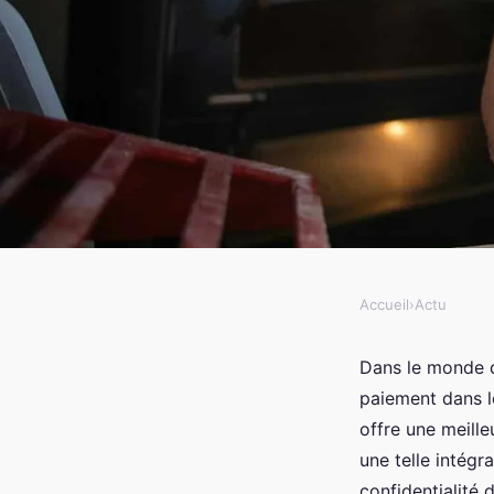
Accueil
›
Actu
ACTU
Comment intégrer de 
Dans le monde de
paiement dans le
une API de paiement
offre une meille
une telle intégr
confidentialité