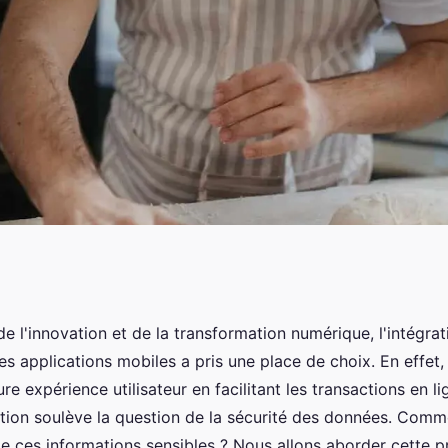
manière sécurisée
 l'innovation et de la transformation numérique, l'intégra
s applications mobiles a pris une place de choix. En effet, l
 dans une
ure expérience utilisateur en facilitant les transactions en 
ation soulève la question de la sécurité des données. Comme
 de ces informations sensibles ? Nous allons aborder cette 