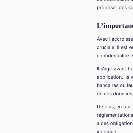
application mobile?
proposer des sol
Mia
•
5 juin 2024
•
6 min de lecture
L’importanc
Avec l'accroiss
cruciale. Il est
confidentialité 
Il s’agit avant 
application, ils
bancaires ou le
de ces données
De plus, en tant
réglementations
à ces obligation
juridique.