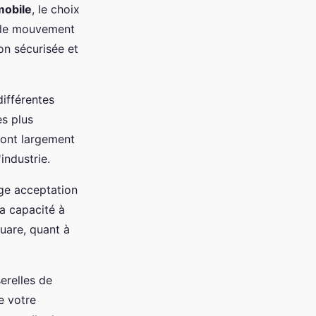
mobile
, le choix
te le mouvement
on sécurisée et
différentes
es plus
sont largement
industrie.
rge acceptation
sa capacité à
uare, quant à
erelles de
e votre