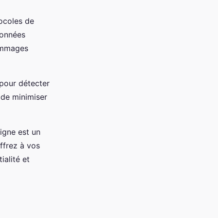
tocoles de
données
dommages
 pour détecter
 de minimiser
igne est un
offrez à vos
ialité et