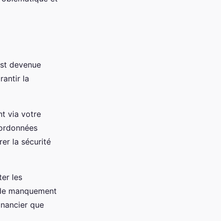
est devenue
antir la
nt via votre
coordonnées
er la sécurité
er les
s de manquement
inancier que