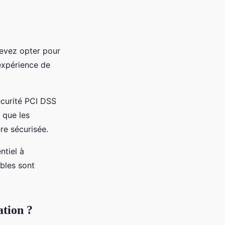
devez opter pour
 expérience de
écurité PCI DSS
 que les
re sécurisée.
ntiel à
ibles sont
ation ?