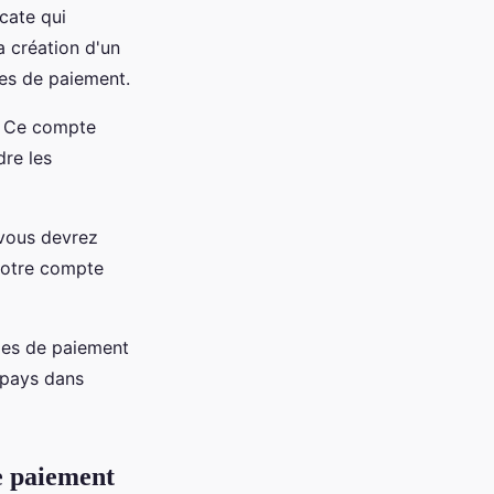
cate qui
a création d'un
res de paiement.
. Ce compte
dre les
vous devrez
 votre compte
des de paiement
 pays dans
e paiement