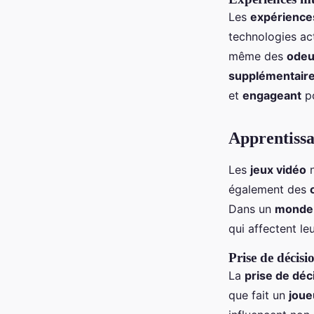
Les
expériences
technologies ac
même des
odeu
supplémentair
et
engageant
po
Apprentissa
Les
jeux vidéo
n
également des
Dans un
monde 
qui affectent leu
Prise de décisi
La
prise de déc
que fait un
joue