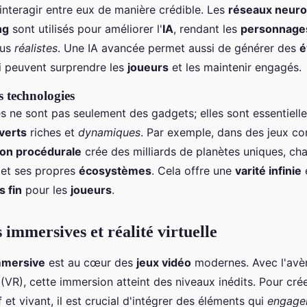
 interagir entre eux de manière crédible. Les
réseaux neur
ng
sont utilisés pour améliorer l'
IA
, rendant les
personnage
lus
réalistes
. Une IA avancée permet aussi de générer des
é
 peuvent surprendre les
joueurs
et les maintenir engagés.
s technologies
s ne sont pas seulement des gadgets; elles sont essentielle
verts
riches et
dynamiques
. Par exemple, dans des jeux 
ion procédurale
crée des milliards de planètes uniques, ch
et ses propres
écosystèmes
. Cela offre une
varité infinie
s fin
pour les
joueurs
.
 immersives et réalité virtuelle
mmersive
est au cœur des
jeux vidéo
modernes. Avec l'avè
(VR), cette immersion atteint des niveaux inédits. Pour cré
f et vivant, il est crucial d'intégrer des éléments qui
engagen