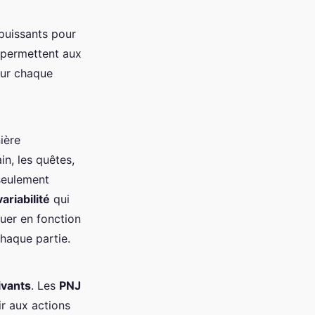
 puissants pour
 permettent aux
our chaque
ière
n, les quêtes,
seulement
variabilité
qui
uer en fonction
haque partie.
ivants
. Les
PNJ
ir aux actions