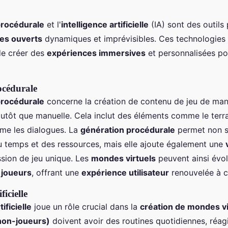
procédurale
et l'
intelligence artificielle
(IA) sont des outils
es ouverts
dynamiques et imprévisibles. Ces technologies
e créer des
expériences immersives
et personnalisées p
océdurale
procédurale
concerne la création de contenu de jeu de man
utôt que manuelle. Cela inclut des éléments comme le terrai
ême les dialogues. La
génération procédurale
permet non 
 temps et des ressources, mais elle ajoute également une
sion de jeu unique. Les
mondes virtuels
peuvent ainsi évol
s
joueurs
, offrant une
expérience utilisateur
renouvelée à c
ficielle
tificielle
joue un rôle crucial dans la
création de mondes v
non-joueurs)
doivent avoir des routines quotidiennes, réag