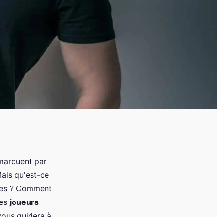
marquent par
Mais qu'est-ce
ires ? Comment
les
joueurs
vous guidera à