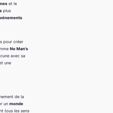
ones
et le
s
plus
vénements
s pour créer
comme
No Man's
acune avec sa
et une
nement de la
er un
monde
t tous les sens