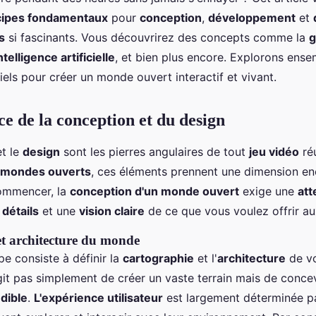
cipes fondamentaux
pour
conception
,
développement
et
s
si fascinants. Vous découvrirez des concepts comme la
g
ntelligence artificielle
, et bien plus encore. Explorons ense
els pour créer un monde ouvert interactif et vivant.
e de la conception et du design
t le
design
sont les pierres angulaires de tout
jeu vidéo
réu
mondes ouverts
, ces éléments prennent une dimension en
commencer, la
conception d'un monde ouvert
exige une
att
x
détails
et une
vision claire
de ce que vous voulez offrir a
t architecture du monde
e consiste à définir la
cartographie
et l'
architecture
de v
'agit pas simplement de créer un vaste terrain mais de conc
dible
.
L'expérience utilisateur
est largement déterminée pa