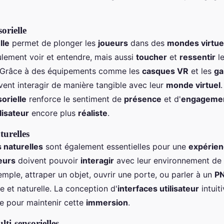
orielle
lle
permet de plonger les
joueurs
dans des
mondes virtue
lement voir et entendre, mais aussi
toucher
et
ressentir
le
 Grâce à des équipements comme les
casques VR
et les
ga
ent interagir de manière tangible avec leur
monde virtuel
orielle
renforce le sentiment de
présence
et d'
engageme
lisateur
encore plus
réaliste
.
turelles
s naturelles
sont également essentielles pour une
expérien
eurs
doivent pouvoir
interagir
avec leur environnement de
xemple, attraper un objet, ouvrir une porte, ou parler à un
P
e et naturelle. La conception d'
interfaces utilisateur
intuit
le pour maintenir cette
immersion
.
ti-sensorielles