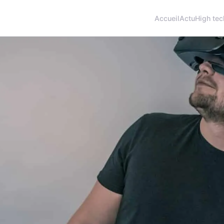
Accueil
Actu
High tec