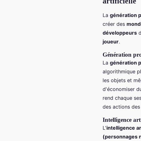
artificielle
La
génération 
créer des
mond
développeurs
d
joueur
.
Génération pr
La
génération 
algorithmique pl
les objets et m
d'économiser du
rend chaque ses
des actions de
Intelligence arti
L'
intelligence ar
(personnages 