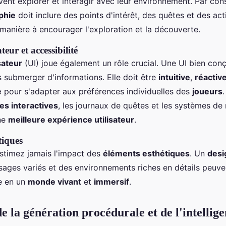
ent explorer et interagir avec leur environnement. Par con
phie
doit inclure des points d'intérêt, des quêtes et des act
manière à encourager l'exploration et la découverte.
ateur et accessibilité
sateur
(UI) joue également un rôle crucial. Une UI bien con
 submerger d'informations. Elle doit être
intuitive
,
réactiv
e
pour s'adapter aux préférences individuelles des
joueurs
es interactives
, les journaux de quêtes et les systèmes de
ne
meilleure expérience utilisateur
.
tiques
estimez jamais l'impact des
éléments esthétiques
. Un
desi
sages variés et des environnements riches en détails peuve
e en un
monde vivant
et
immersif
.
de la génération procédurale et de l'intellig