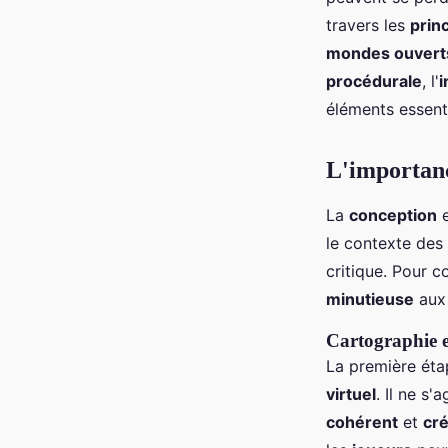
vivant?
travers les
prin
mondes ouvert
Mia
•
5 juin 2024
•
7 min de lecture
procédurale
, l'
i
éléments essenti
L'importanc
La
conception
e
le contexte des
critique. Pour 
minutieuse
au
Cartographie e
La première étap
virtuel
. Il ne s
cohérent
et
cré