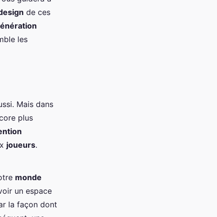
design
de ces
énération
mble les
ssi. Mais dans
core plus
ention
ux
joueurs
.
otre
monde
evoir un espace
r la façon dont