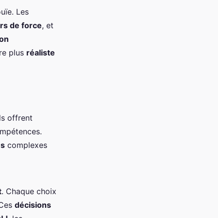
uïe. Les
rs de force
, et
on
re plus
réaliste
s offrent
mpétences.
ns
complexes
t
. Chaque choix
 Ces
décisions