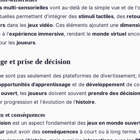
 multi-sensorielles
vont au-delà de la simple vue et de l'o
tuelles permettent d'intégrer des
stimuli tactiles
, des
retou
rs
dans les
jeux vidéo
. Ces éléments ajoutent une
dimensi
e
à l'
expérience immersive
, rendant le
monde virtuel
enco
ur les
joueurs
.
ge et prise de décision
e sont pas seulement des plateformes de divertissement; il
opportunités d'apprentissage
et de
développement
de co
ouvert
, les
joueurs
doivent souvent
prendre des décisio
r progression et l'évolution de l'
histoire
.
on et conséquences
ision
est un aspect fondamental des
jeux en monde ouver
ur
peut avoir des
conséquences
à court ou à long terme.