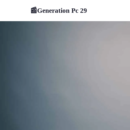
Generation Pc 29
📰