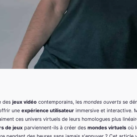
pes de base pour
e des
jeux vidéo
contemporains, les
mondes ouverts
se dé
offrir une
expérience utilisateur
immersive et interactive. 
 interactif et
raiment ces univers virtuels de leurs homologues plus linéa
s de jeux
parviennent-ils à créer des
mondes virtuels
où 
re pendant des heures sans jamais s'ennuyer ? Cet article 