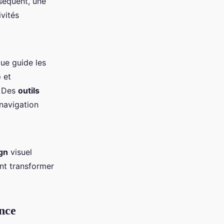
séquent, une
ivités
çue guide les
e
et
. Des
outils
 navigation
gn
visuel
nt transformer
ence