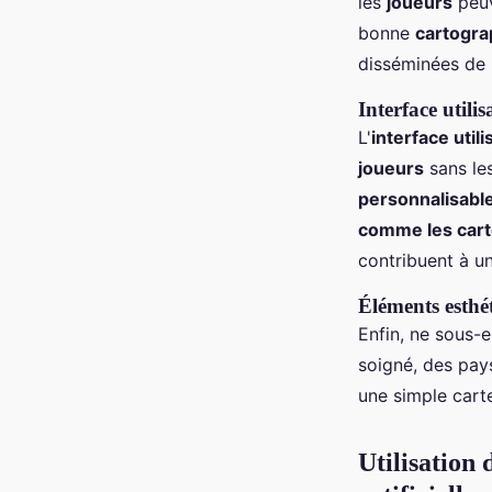
les
joueurs
peuv
bonne
cartogra
disséminées de 
Interface utilis
L'
interface utili
joueurs
sans les
personnalisabl
comme les cart
contribuent à u
Éléments esthé
Enfin, ne sous-
soigné, des pay
une simple cart
Utilisation 