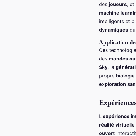
des
joueurs
, et
machine learni
intelligents et p
dynamiques
qui
Application de
Ces technologie
des
mondes ou
Sky
, la
générat
propre
biologie
exploration san
Expériences
L'
expérience i
réalité virtuelle
ouvert
interacti