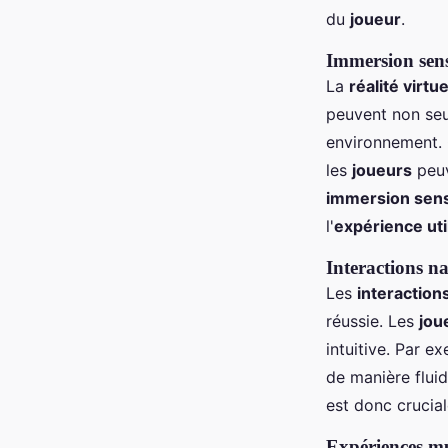
du
joueur
.
Immersion sens
La
réalité virtue
peuvent non seu
environnement.
les
joueurs
peuv
immersion sens
l'
expérience uti
Interactions na
Les
interaction
réussie. Les
jou
intuitive. Par e
de manière fluid
est donc crucia
Expériences mul