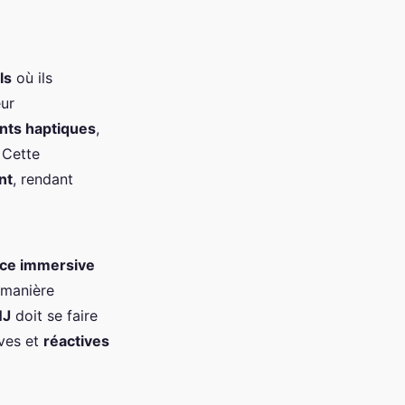
ls
où ils
ur
nts haptiques
,
. Cette
nt
, rendant
ce immersive
 manière
NJ
doit se faire
ives et
réactives