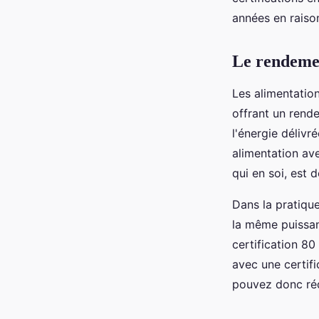
Titanium?
années en raison
Mia
•
5 juin 2024
•
6 min de lecture
Le rendemen
Les alimentatio
offrant un rend
l'énergie délivr
alimentation av
qui en soi, est
Dans la pratiqu
la même puissan
certification 80
avec une certifi
pouvez donc rédu