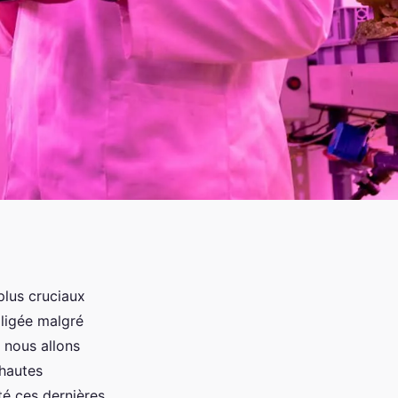
plus cruciaux
ligée malgré
, nous allons
 hautes
té ces dernières