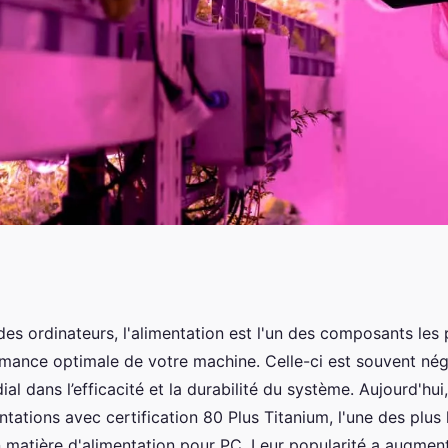
ges des
es ordinateurs, l'alimentation est l'un des composants les 
mance optimale de votre machine. Celle-ci est souvent nég
rtification 80 Plus
ial dans l’efficacité et la durabilité du système. Aujourd'hui
ntations avec certification 80 Plus Titanium, l'une des plus
en matière d'alimentation pour PC. Leur popularité a augmen