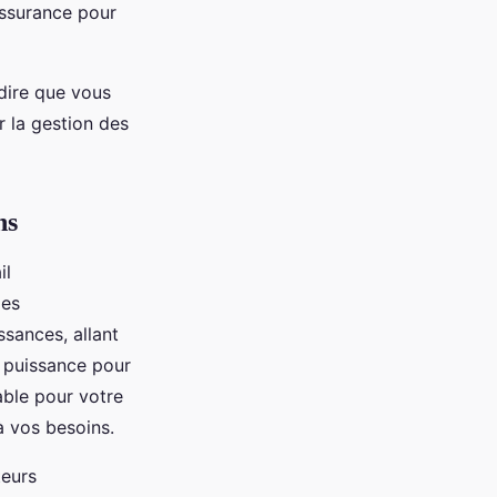
 assurance pour
-dire que vous
r la gestion des
ns
il
Ces
sances, allant
 puissance pour
able pour votre
à vos besoins.
teurs