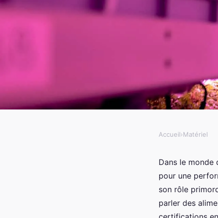
Accueil
›
Matériel
MATÉRIEL
Quels sont les avanta
Dans le monde d
pour une perfor
alimentations avec ce
son rôle primord
parler des alime
certifications 