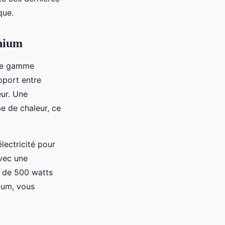
que.
anium
 de gamme
pport entre
eur. Une
e de chaleur, ce
lectricité pour
vec une
on de 500 watts
nium, vous