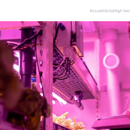
Accueil
Actu
High tec