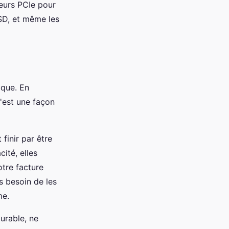
teurs PCIe pour
SSD, et même les
ique. En
'est une façon
finir par être
ité, elles
otre facture
as besoin de les
me.
urable, ne